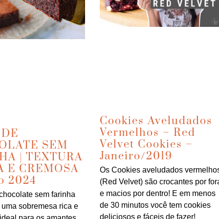
Cookies Aveludados
Vermelhos – Red
 DE
Velvet Cookies –
OLATE SEM
Janeiro/2019
HA | TEXTURA
A E CREMOSA
Os Cookies aveludados vermelho
ho 2024
(Red Velvet) são crocantes por for
e macios por dentro! E em menos
chocolate sem farinha
de 30 minutos você tem cookies
 uma sobremesa rica e
deliciosos e fáceis de fazer!
ideal para os amantes