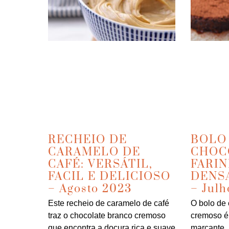
RECHEIO DE
BOLO
CARAMELO DE
CHOC
CAFÉ: VERSÁTIL,
FARIN
FACIL E DELICIOSO
DENS
– Agosto 2023
– Jul
Este recheio de caramelo de café
O bolo de 
traz o chocolate branco cremoso
cremoso é
que encontra a doçura rica e suave
marcante, 