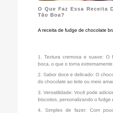
O Que Faz Essa Receita 
Tão Boa?
A receita de fudge de chocolate br
1.
Textura cremosa e suave:
O f
boca
, o que o torna extremament
2.
Sabor doce e delicado:
O choco
do chocolate ao leite ou meio ama
3.
Versatilidade:
Você
pode adicio
biscoitos, personalizando o fudge
4.
Simples de fazer:
Com pouco