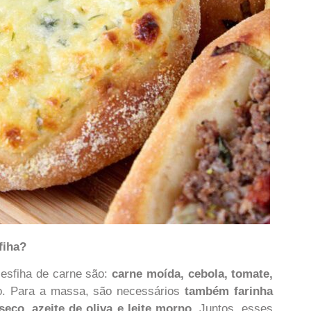
fiha?
a esfiha de carne são:
carne moída, cebola, tomate,
ino. Para a massa, são necessários
também farinha
seco, azeite de oliva e leite morno.
Juntos, esses