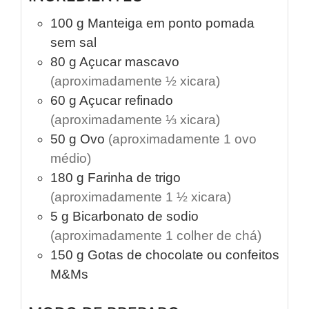
100
g
Manteiga em ponto pomada
sem sal
80
g
Açucar mascavo
(aproximadamente ½ xicara)
60
g
Açucar refinado
(aproximadamente ⅓ xicara)
50
g
Ovo
(aproximadamente 1 ovo
médio)
180
g
Farinha de trigo
(aproximadamente 1 ½ xicara)
5
g
Bicarbonato de sodio
(aproximadamente 1 colher de chá)
150
g
Gotas de chocolate ou confeitos
M&Ms