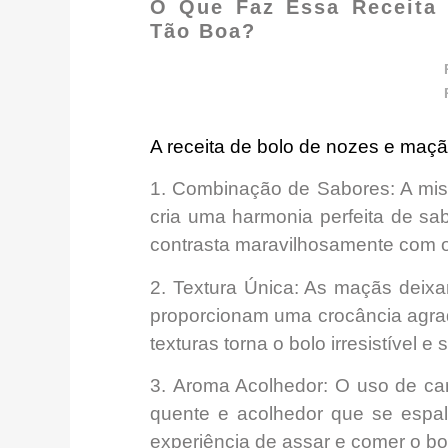
O Que Faz Essa Receit
Tão Boa?
A receita de bolo de nozes e maçã
1.
Combinação de Sabores
: A mi
cria uma harmonia perfeita de sab
contrasta maravilhosamente com 
2.
Textura Única:
As maçãs deix
proporcionam uma
crocância agra
texturas
torna o bolo irresistível e s
3.
Aroma Acolhedor:
O uso de can
quente e
acolhedor que se espa
experiência de assar e comer o bo