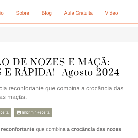
io
Sobre
Blog
Aula Gratuita
Vídeo
O DE NOZES E MAÇÃ:
E RÁPIDA!- Agosto 2024
cia reconfortante que combina a crocância das
das maçãs.
eceita
Imprimir Receita
a
reconfortante
que combin
a a crocância das nozes
.