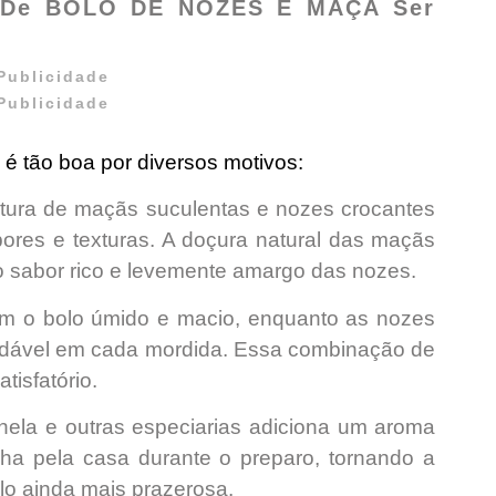
a De BOLO DE NOZES E MAÇÃ Ser
Publicidade
Publicidade
 é tão boa por diversos motivos:
stura de maçãs suculentas e nozes crocantes
ores e texturas
. A
doçura natural
das maçãs
o
sabor rico e levemente
amargo das nozes.
am o
bolo úmido e macio
, enquanto as nozes
dável
em cada mordida. Essa combinação de
atisfatório.
ela e outras especiarias adiciona um aroma
lha pela casa
durante o preparo, tornando a
lo ainda mais prazerosa.