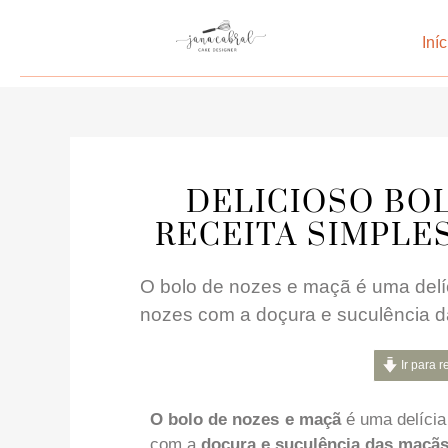
Iníc
DELICIOSO BOL
RECEITA SIMPLES 
O bolo de nozes e maçã é uma delí
nozes com a doçura e suculência 
Ir para r
O bolo de nozes e maçã
é uma delíci
com a
doçura e suculência das maçãs