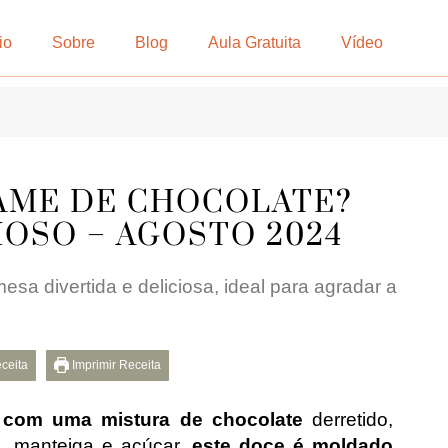
io
Sobre
Blog
Aula Gratuita
Vídeo
AME DE CHOCOLATE?
CIOSO – AGOSTO 2024
a divertida e deliciosa, ideal para agradar a
eceita
Imprimir Receita
o com uma mistura de chocolate
derretido,
,
manteiga e açúcar,
este doce é moldado