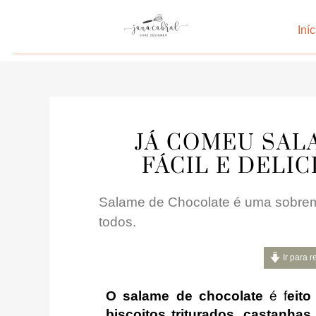
Iníc
JÁ COMEU SAL
FÁCIL E DELI
Salame de Chocolate é uma sobremes
todos.
Ir para r
O salame de chocolate
é f
eit
biscoitos triturados
,
castanhas