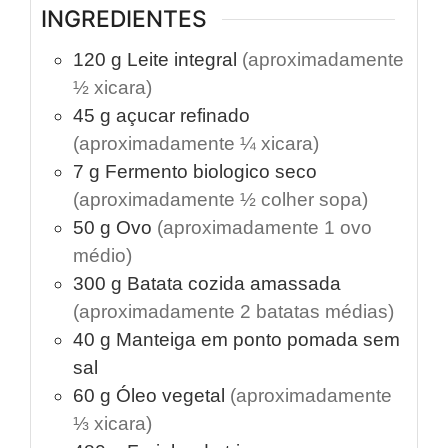
INGREDIENTES
120
g
Leite integral
(aproximadamente
½ xicara)
45
g
açucar refinado
(aproximadamente ¼ xicara)
7
g
Fermento biologico seco
(aproximadamente ½ colher sopa)
50
g
Ovo
(aproximadamente 1 ovo
médio)
300
g
Batata cozida amassada
(aproximadamente 2 batatas médias)
40
g
Manteiga em ponto pomada sem
sal
60
g
Óleo vegetal
(aproximadamente
⅓ xicara)