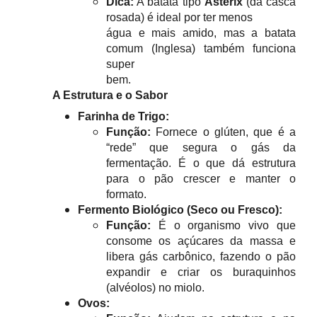
Dica:
A batata tipo
Asterix
(da casca
rosada) é ideal por ter menos
água e mais amido, mas a batata
comum (Inglesa) também funciona
super
bem.
A Estrutura e o Sabor
Farinha de Trigo:
Função:
Fornece o glúten, que é a
“rede” que segura o gás da
fermentação. É o que dá estrutura
para o pão crescer e manter o
formato.
Fermento Biológico (Seco ou Fresco):
Função:
É o organismo vivo que
consome os açúcares da massa e
libera gás carbônico, fazendo o pão
expandir e criar os buraquinhos
(alvéolos) no miolo.
Ovos: