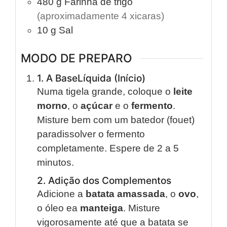
480
g
Farinha de trigo
(aproximadamente 4 xicaras)
10
g
Sal
MODO DE PREPARO
1. A BaseLíquida (Início)
Numa tigela grande, coloque o
leite
morno
, o
açúcar
e o
fermento
.
Misture bem com um batedor (fouet)
paradissolver o fermento
completamente. Espere de 2 a 5
minutos.
2. Adição dos Complementos
Adicione a
batata amassada
, o
ovo
,
o óleo ea
manteiga
. Misture
vigorosamente até que a batata se