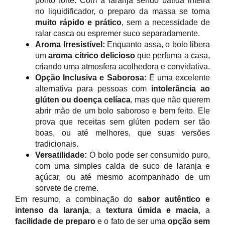
ponto forte. Com a laranja sendo batida inteira
no liquidificador, o preparo da massa se torna
muito rápido e prático
, sem a necessidade de
ralar casca ou espremer suco separadamente.
Aroma Irresistível:
Enquanto assa, o bolo libera
um
aroma cítrico delicioso
que perfuma a casa,
criando uma atmosfera acolhedora e convidativa.
Opção Inclusiva e Saborosa:
É uma excelente
alternativa para pessoas com
intolerância ao
glúten ou doença celíaca
, mas que não querem
abrir mão de um bolo saboroso e bem feito. Ele
prova que receitas sem glúten podem ser tão
boas, ou até melhores, que suas versões
tradicionais.
Versatilidade:
O bolo pode ser consumido puro,
com uma simples calda de suco de laranja e
açúcar, ou até mesmo acompanhado de um
sorvete de creme.
Em resumo, a combinação do
sabor autêntico e
intenso da laranja
, a
textura úmida e macia
, a
facilidade de preparo
e o fato de ser uma
opção sem