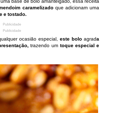
 uma base de bolo amanteigado, essa receita
mendoim caramelizado
que adicionam uma
e e tostado.
Publicidade
Publicidade
 qualquer ocasião especial,
este bolo
agrad
a
apresentação,
trazendo um
toque especial e