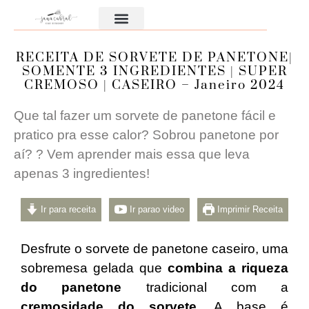
Aula Gratuita
RECEITA DE SORVETE DE PANETONE|
SOMENTE 3 INGREDIENTES | SUPER
CREMOSO | CASEIRO – Janeiro 2024
Que tal fazer um sorvete de panetone fácil e
pratico pra esse calor? Sobrou panetone por
aí? ? Vem aprender mais essa que leva
apenas 3 ingredientes!
Ir para receita
Ir parao video
Imprimir Receita
Desfrute o sorvete de panetone caseiro, uma
sobremesa gelada que
combina a riqueza
do panetone
tradicional com a
cremosidade do sorvete
. A base é