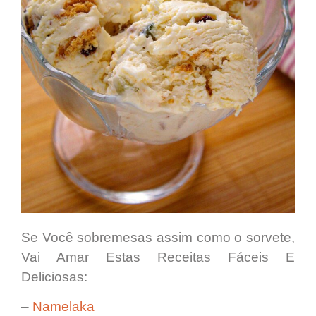
Se Você sobremesas assim como o sorvete,
Vai Amar Estas Receitas Fáceis E
Deliciosas:
–
Namelaka