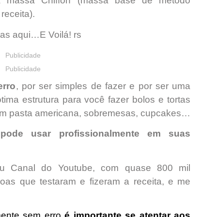
ma massa Chiffon (massa base de método
receita).
ras aqui…E Voilá! rs
Publicidade
Publicidade
erro
, por ser simples de fazer e por ser uma
ma estrutura para você fazer bolos e tortas
om pasta americana, sobremesas, cupcakes…
ê
pode usar profissionalmente em suas
u Canal do Youtube, com quase 800 mil
soas que testaram e fizeram a receita, e me
lmente sem erro
é importante se atentar aos