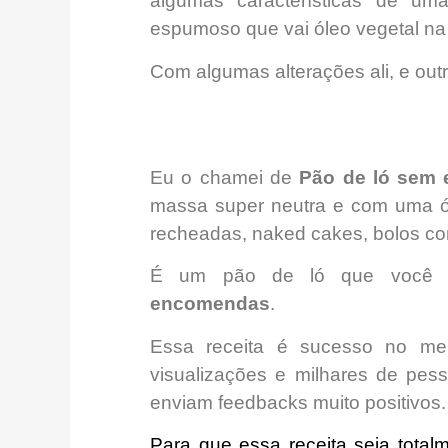
algumas características de u
espumoso que vai óleo vegetal na 
Com algumas alterações ali, e out
Eu o chamei de
Pão de ló sem 
massa super neutra e com uma óti
recheadas, naked cakes, bolos c
É um pão de ló que voc
encomendas
.
Essa receita é sucesso no me
visualizações e milhares de pes
enviam feedbacks muito positivos.
Para que essa receita seja tota